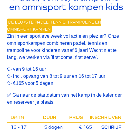
en omnisport kampen kids
DE LEUKSTE PADEL, TENNIS, TRAMPOLINE EN
OMNISPORT KAMPEN
Zin in een sportieve week vol actie en plezier? Onze
omnisportkampen combineren padel, tennis en
trampoline voor kinderen vanaf 6 jaar!
Wacht niet te
lang, we werken via 'first come, first serve'.
🥳 van 9 tot 16 uur
🥳 incl. opvang van 8 tot 9 uur en 16 tot 17 uur
🥳 €165 voor 5 dagen
✅
Ga naar de startdatum van het kamp in de kalender
en reserveer je plaats.
DATA
DUUR
PRIJS
INSCHRIJVEN
13 - 17
5 dagen
€ 165
SCHRIJF