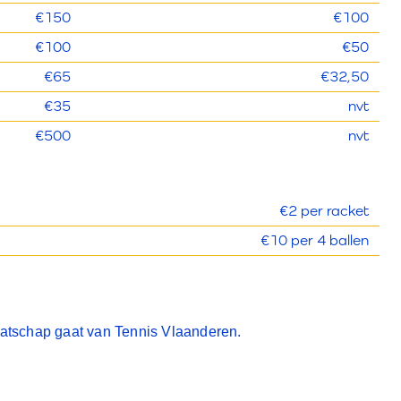
€150
€100
€100
€50
€65
€32,50
€35
nvt
€500
nvt
€2 per racket
€10 per 4 ballen
maatschap gaat van Tennis Vlaanderen.