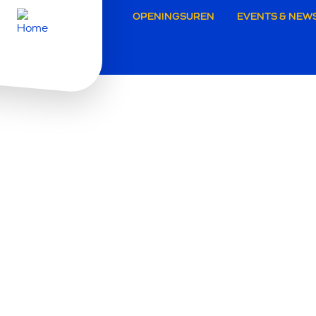
Secunda
OPENINGSUREN
EVENTS & NEW
navigati
Roeselar