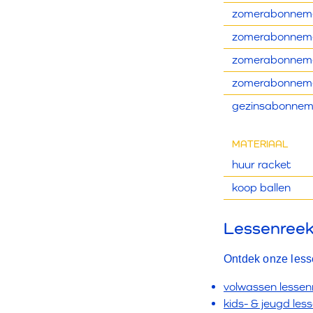
zomerabonneme
zomerabonneme
zomerabonneme
zomerabonneme
gezinsabonnem
MATERIAAL
huur racket
koop ballen
Lessenree
Ontdek onze lesse
volwassen lessen
kids- & jeugd les