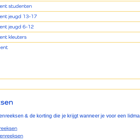
nt studenten
nt jeugd 13-17
nt jeugd 6-12
nt kleuters
ent
ksen
nreeksen & de korting die je krijgt wanneer je voor een lid
reeksen
senreeksen