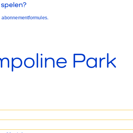
spelen?
 abonnementformules.
mpoline Park