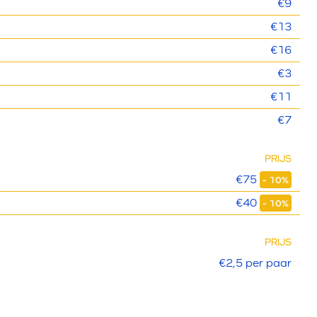
€9
€13
€16
€3
€11
€7
PRIJS
€75
- 10%
€40
- 10%
PRIJS
€2,5 per paar