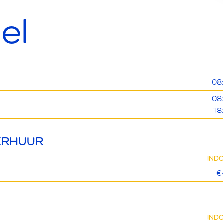
el
08
08
18
ERHUUR
IND
€
IND