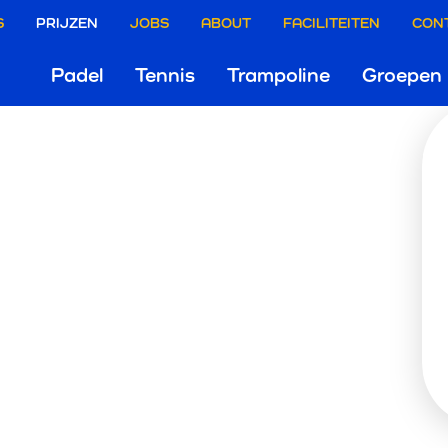
ire
S
PRIJZEN
JOBS
ABOUT
FACILITEITEN
CON
PRIJZ
Hoofdnaviga
Padel
Tennis
Trampoline
Groepen
e
Roeselare
e