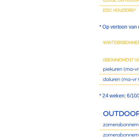
LOSSE OUTDOOR
EDC HOUDERS*
* Op vertoon van 
WINTERABONNE
ABONNEMENT VA
piekuren
(ma-vr
daluren
(ma-vr
*
24 weken: 6/10/2
OUTDOO
zomerabonneme
zomerabonnem