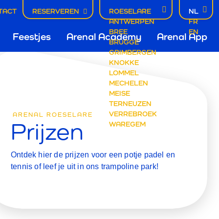
TACT
RESERVEREN
ROESELARE
NL
EN
ANTWERPEN
FR
tie
BREE
EN
Feestjes
Arenal Academy
Arenal App
BRUGGE
GRIMBERGEN
KNOKKE
LOMMEL
MECHELEN
MEISE
TERNEUZEN
VERREBROEK
ARENAL ROESELARE
Prijzen
WAREGEM
Ontdek hier de prijzen voor een potje padel en
tennis of leef je uit in ons trampoline park!