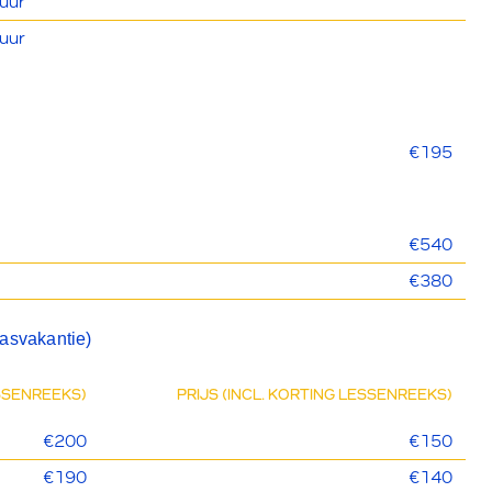
uur
uur
€195
€540
€380
aasvakantie)
ESSENREEKS)
PRIJS (INCL. KORTING LESSENREEKS)
€200
€150
€190
€140