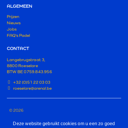
ALGEMEEN
Prijzen
Nieuws
Jobs
FAQ's Padel
CONTACT
Langebrugstraat 3,
8800 Roeselare
BTW BE 0759.843.956
+32 (0)51 22 03 03
roeselare@arenal.be
© 2026
PRIVACY POLICY
Deze website gebruikt cookies om u een zo goed
TERMS & CONDITIONS