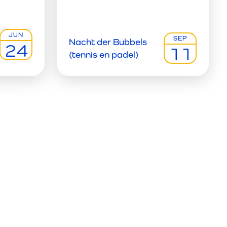
JUN
SEP
Nacht der Bubbels
24
11
(tennis en padel)