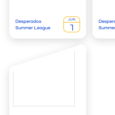
JUN
Desperados
Desper
1
Summer League
Summer