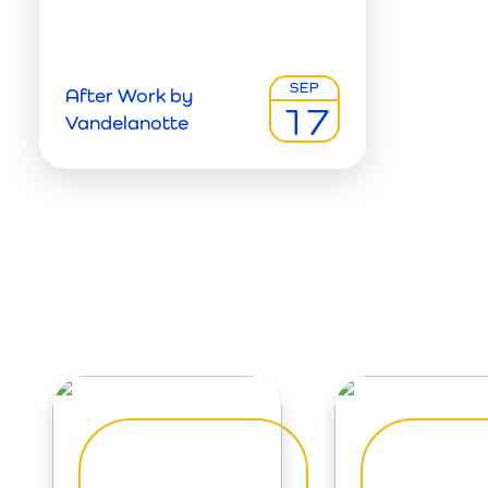
SEP
After Work by
17
Vandelanotte