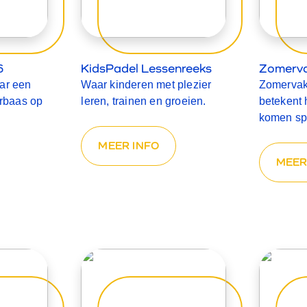
6
KidsPadel Lessenreeks
Zomervak
aar een
Waar kinderen met plezier
Zomervak
rbaas op
leren, trainen en groeien.
betekent h
komen sp
MEER INFO
MEER