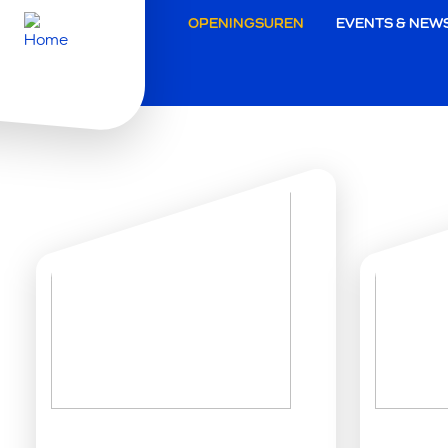
Secunda
OPENINGSUREN
EVENTS & NEW
navigati
Roeselar