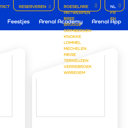
TACT
RESERVEREN
ROESELARE
NL
NDER
ANTWERPEN
FR
tie
BREE
EN
Feestjes
Arenal Academy
Arenal App
BRUGGE
GRIMBERGEN
KNOKKE
LOMMEL
MECHELEN
MEISE
TERNEUZEN
VERREBROEK
WAREGEM