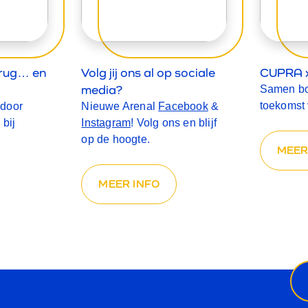
terug… en
Volg jij ons al op sociale
CUPRA x
media?
Samen b
toekomst 
ndoor
Nieuwe Arenal
Facebook
&
 bij
Instagram
! Volg ons en blijf
op de hoogte.
MEER
MEER INFO
Ni
ema