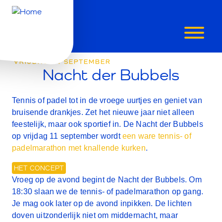
NACHT
DER
VRIJDAG 11 SEPTEMBER
BUBBELS
Nacht der Bubbels
(TENNIS
Tennis of padel tot in de vroege uurtjes en geniet van
bruisende drankjes. Zet het nieuwe jaar niet alleen
EN
feestelijk, maar ook sportief in. De Nacht der Bubbels
op vrijdag 11 september wordt
een ware tennis- of
PADEL)
padelmarathon met knallende kurken
.
HET CONCEPT
Vroeg op de avond begint de Nacht der Bubbels. Om
18:30 slaan we de tennis- of padelmarathon op gang.
Je mag ook later op de avond inpikken. De lichten
doven uitzonderlijk niet om middernacht, maar