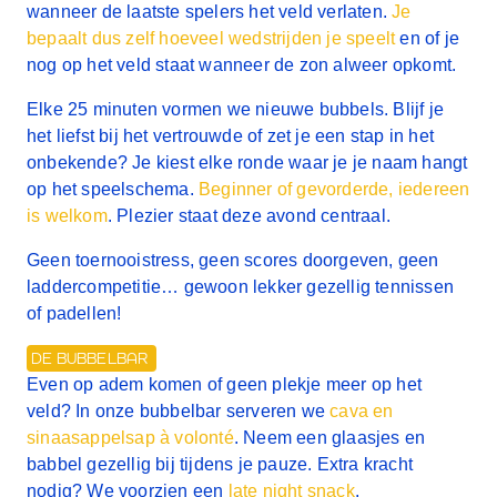
wanneer de laatste spelers het veld verlaten.
Je
bepaalt dus zelf hoeveel wedstrijden je speelt
en of je
nog op het veld staat wanneer de zon alweer opkomt.
Elke 25 minuten vormen we nieuwe bubbels. Blijf je
het liefst bij het vertrouwde of zet je een stap in het
onbekende? Je kiest elke ronde waar je je naam hangt
op het speelschema.
Beginner of gevorderde, iedereen
is welkom
. Plezier staat deze avond centraal.
Geen toernooistress, geen scores doorgeven, geen
laddercompetitie… gewoon lekker gezellig tennissen
of padellen!
DE BUBBELBAR
Even op adem komen of geen plekje meer op het
veld? In onze bubbelbar serveren we
cava en
sinaasappelsap à volonté
. Neem een glaasjes en
babbel gezellig bij tijdens je pauze. Extra kracht
nodig? We voorzien een
late night snack
.