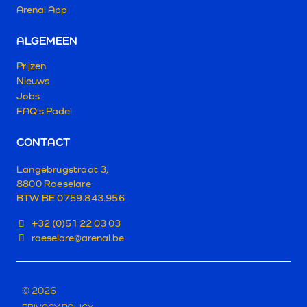
Arenal App
ALGEMEEN
Prijzen
Nieuws
Jobs
FAQ's Padel
CONTACT
Langebrugstraat 3,
8800 Roeselare
BTW BE 0759.843.956
+32 (0)51 22 03 03
roeselare@arenal.be
© 2026