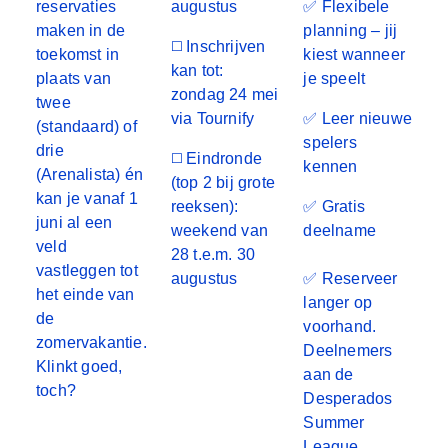
reservaties
augustus
✅ Flexibele
maken in de
planning
– jij
◻️ Inschrijven
toekomst in
kiest wanneer
kan tot:
plaats van
je speelt
zondag 24 mei
twee
via Tournify
✅ Leer nieuwe
(standaard) of
spelers
drie
◻️ Eindronde
kennen
(Arenalista) én
(top 2 bij grote
kan je vanaf 1
reeksen):
✅ Gratis
juni al een
weekend van
deelname
veld
28 t.e.m. 30
vastleggen tot
augustus
✅ Reserveer
het einde van
langer op
de
voorhand.
zomervakantie.
Deelnemers
Klinkt goed,
aan de
toch?
Desperados
Summer
League