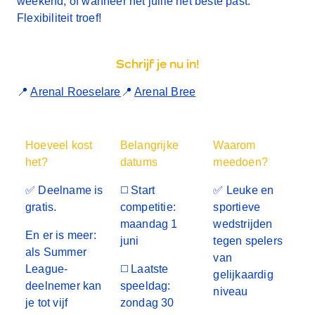
weekend, of wanneer het jullie het beste past.
Flexibiliteit troef!
Schrijf je nu in!
📍
Arenal Roeselare
📍
Arenal Bree
Hoeveel kost
Belangrijke
Waarom
het?
datums
meedoen?
✅
Deelname is
◻️ Start
✅ Leuke en
gratis.
competitie:
sportieve
maandag 1
wedstrijden
En er is meer:
juni
tegen spelers
als Summer
van
League-
◻️ Laatste
gelijkaardig
deelnemer
kan
speeldag:
niveau
je
tot vijf
zondag 30