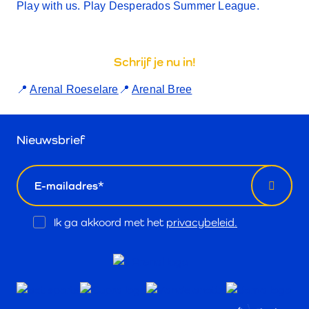
Play with us. Play Desperados Summer League.
Schrijf je nu in!
📍
Arenal Roeselare
📍
Arenal Bree
Nieuwsbrief
email
Opt
Ik ga akkoord met het
privacybeleid.
In