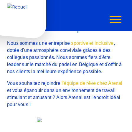
ÊTES-
SERAS-TU NOTRE NOUVELLE ARENALISTA ?
Travailler chez Arenal, c'est
VOUS
fantastique !
UN
Nous sommes une entreprise
sportive et inclusive
,
dotée d'une atmosphère conviviale grâces à des
ARENALIST
collègues passionnés.
Nous sommes fiers d'être
leader sur le marché du padel en Belgique
et d'offrir à
nos clients la meilleure expérience possible.
Vous souhaitez rejoindre
l'équipe de rêve chez Arenal
et vous épanouir dans
un environnement
de travail
stimulant et amusant
? Alors Arenal est l'endroit idéal
pour vous !